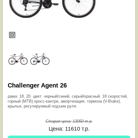
Challenger Agent 26
рама: 18, 20. цвет: черный/синий, серый/красный. 18 скоростей,
горный (MTB) кросс-кантри, амортизация, тормоза (V-Brake),
крылья, регулируемый подъем руля.
Старая цена:
13050
т.р.
Цена:
11610
т.р.