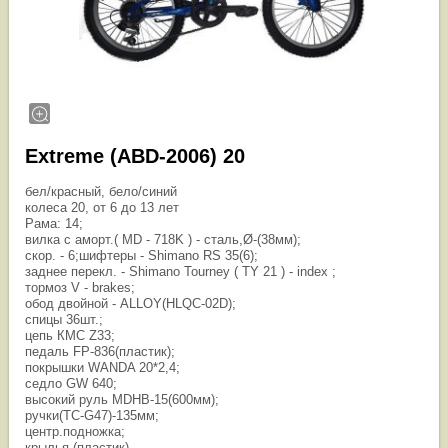
Extreme (ABD-2006) 20
бел/красный, бело/синий
колеса 20, от 6 до 13 лет
Рама: 14;
вилка с аморт.( MD - 718K ) - сталь,Ø-(38мм);
скор. - 6;шифтеры - Shimano RS 35(6);
заднее перекл. - Shimano Tourney ( TY 21 ) - index ;
тормоз V - brakes;
обод двойной - ALLOY(HLQC-02D);
спицы 36шт.;
цепь КМС Z33;
педаль FP-836(пластик);
покрышки WANDA 20*2,4;
седло GW 640;
высокий руль MDHB-15(600мм);
ручки(TC-G47)-135мм;
центр.подножка;
крылья (пластик).