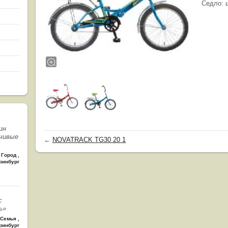
Седло: 
ин
чивые
←
NOVATRACK TG30 20 1
Город
,
ринбург
с
ь»
Семья
,
ринбург