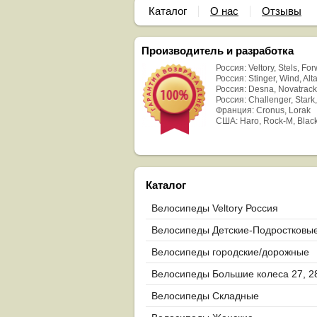
Каталог
О нас
Отзывы
Производитель и разработка
Россия: Veltory, Stels, Fo
Россия: Stinger, Wind, Alta
Россия: Desna, Novatrack
Россия: Challenger, Stark,
Франция: Cronus, Lorak
США: Haro, Rock-M, Blac
Каталог
Велосипеды Veltory Россия
Велосипеды Детские-Подростковы
Велосипеды городские/дорожные
Велосипеды Большие колеса 27, 2
29
Велосипеды Складные