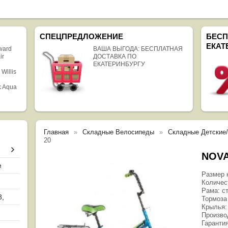
СПЕЦПРЕДЛОЖЕНИЕ
БЕСП
ЕКАТ
rward
ВАША ВЫГОДА: БЕСПЛАТНАЯ
ir
ДОСТАВКА ПО
ЕКАТЕРИНБУРГУ
 Willis
k Aqua
Главная
Складные Велосипеды
Складные Детские
20
NOVA
е
Размер к
Количес
Рама: с
8,
Тормоза 
Крылья:
Произво
Гаранти