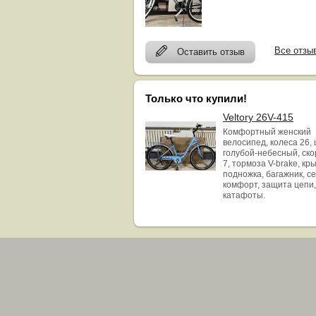
Все отзы
Оставить отзыв
Только что купили!
Veltory 26V-415
Комфортный женский
велосипед, колеса 26, 
голубой-небесный, ск
7, тормоза V-brake, кр
подножка, багажник, с
комфорт, защита цепи,
катафоты.