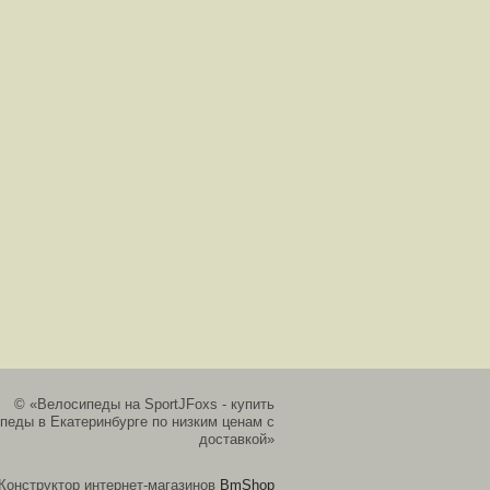
© «Велосипеды на SportJFoxs - купить
педы в Екатеринбурге по низким ценам с
доставкой»
Конструктор интернет-магазинов
BmShop