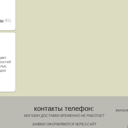
вы
(81)
цвет
оростей
ылья,
едло
контакты телефон:
велоси
МАГАЗИН ДОСТАВКИ ВРЕМЕННО НЕ РАБОТАЕТ
ЗАЯВКИ ОФОРМЛЯЮТСЯ ЧЕРЕЗ САЙТ