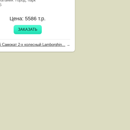
катания: Город, парк
5
Цена:
5586
т.р.
ЗАКАЗАТЬ
 Самокат 2-х колесный Lamborghin...
→