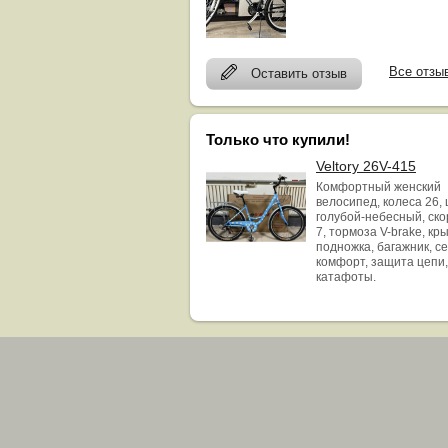
Все отзы
Оставить отзыв
Только что купили!
Veltory 26V-415
Комфортный женский
велосипед, колеса 26, 
голубой-небесный, ск
7, тормоза V-brake, кр
подножка, багажник, с
комфорт, защита цепи,
катафоты.