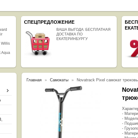
СПЕЦПРЕДЛОЖЕНИЕ
БЕСП
ЕКАТ
rward
ВАША ВЫГОДА: БЕСПЛАТНАЯ
ir
ДОСТАВКА ПО
ЕКАТЕРИНБУРГУ
 Willis
k Aqua
Главная
Самокаты
Novatrack Pixel самокат трюков
Novat
трюк
е
Характе
- Матер
- Модел
8,
- Подши
- Грузоп
- Матер