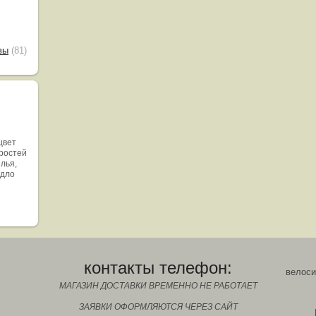
вы
(81)
цвет
оростей
ылья,
едло
контакты телефон:
велоси
МАГАЗИН ДОСТАВКИ ВРЕМЕННО НЕ РАБОТАЕТ
ЗАЯВКИ ОФОРМЛЯЮТСЯ ЧЕРЕЗ САЙТ