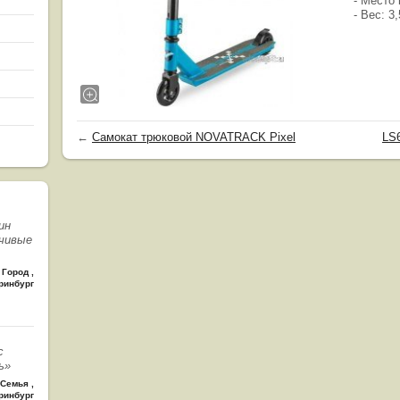
- Место 
- Вес: 3,
←
Самокат трюковой NOVATRACK Pixel
LS6
ин
чивые
Город
,
ринбург
с
ь»
Семья
,
ринбург