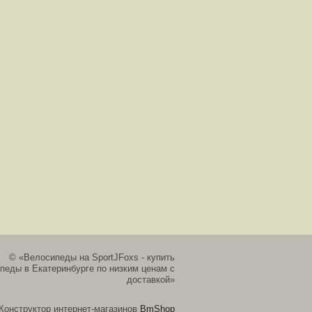
© «Велосипеды на SportJFoxs - купить
педы в Екатеринбурге по низким ценам с
доставкой»
Конструктор интернет-магазинов
BmShop