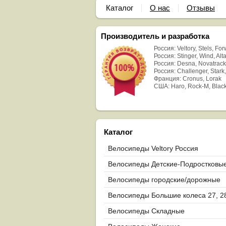
Каталог
О нас
Отзывы
Производитель и разработка
Россия: Veltory, Stels, Fo
Россия: Stinger, Wind, Alta
Россия: Desna, Novatrack
Россия: Challenger, Stark,
Франция: Cronus, Lorak
США: Haro, Rock-M, Blac
Каталог
Велосипеды Veltory Россия
Велосипеды Детские-Подростковы
Велосипеды городские/дорожные
Велосипеды Большие колеса 27, 2
29
Велосипеды Складные