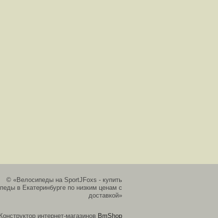
© «Велосипеды на SportJFoxs - купить
педы в Екатеринбурге по низким ценам с
доставкой»
Конструктор интернет-магазинов
BmShop