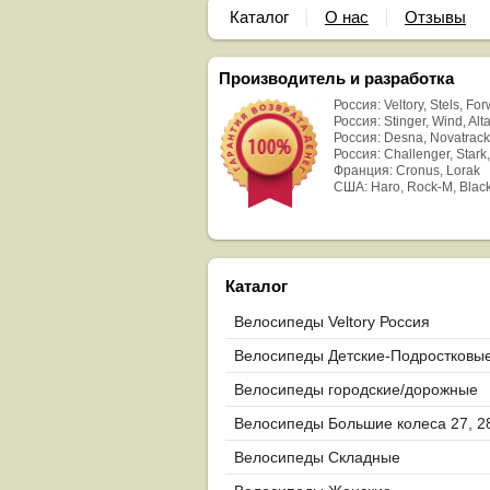
Каталог
О нас
Отзывы
Производитель и разработка
Россия: Veltory, Stels, Fo
Россия: Stinger, Wind, Alta
Россия: Desna, Novatrack
Россия: Challenger, Stark,
Франция: Cronus, Lorak
США: Haro, Rock-M, Blac
Каталог
Велосипеды Veltory Россия
Велосипеды Детские-Подростковы
Велосипеды городские/дорожные
Велосипеды Большие колеса 27, 2
29
Велосипеды Складные