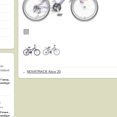
ин
чивые
←
NOVATRACK Alice 20
Город
,
ринбург
с
ь»
Семья
,
ринбург