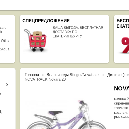
СПЕЦПРЕДЛОЖЕНИЕ
БЕСП
ЕКАТ
rward
ВАША ВЫГОДА: БЕСПЛАТНАЯ
ir
ДОСТАВКА ПО
ЕКАТЕРИНБУРГУ
 Willis
k Aqua
Главная
Велосипеды Stinger/Novatrack
Детские (кол
NOVATRACK Novara 20
NOVA
е
колеса 2
сиренев
тормоза
8,
крылья,
рычажны