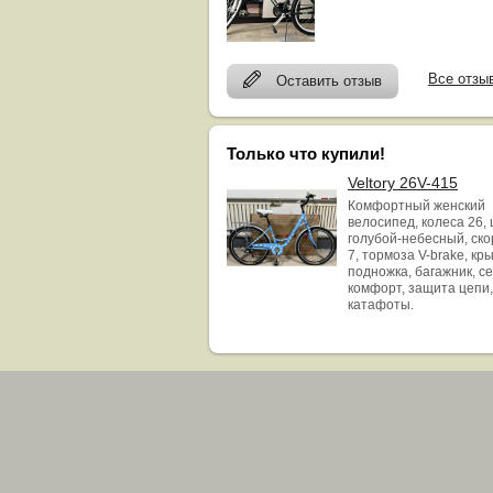
Все отзы
Оставить отзыв
Только что купили!
Veltory 26V-415
Комфортный женский
велосипед, колеса 26, 
голубой-небесный, ск
7, тормоза V-brake, кр
подножка, багажник, с
комфорт, защита цепи,
катафоты.