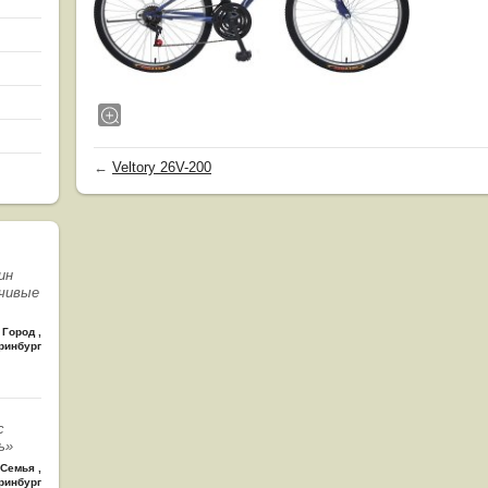
←
Veltory 26V-200
ин
чивые
Город
,
ринбург
с
ь»
Семья
,
ринбург