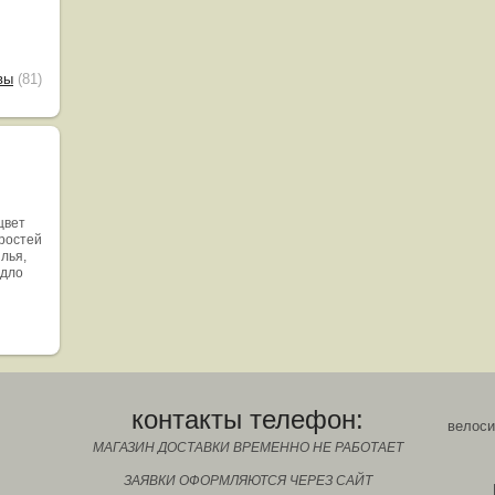
вы
(81)
цвет
оростей
ылья,
едло
контакты телефон:
велоси
МАГАЗИН ДОСТАВКИ ВРЕМЕННО НЕ РАБОТАЕТ
ЗАЯВКИ ОФОРМЛЯЮТСЯ ЧЕРЕЗ САЙТ