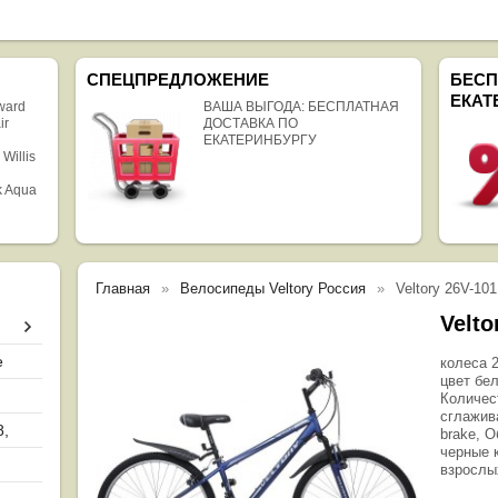
СПЕЦПРЕДЛОЖЕНИЕ
БЕСП
ЕКАТ
rward
ВАША ВЫГОДА: БЕСПЛАТНАЯ
ir
ДОСТАВКА ПО
ЕКАТЕРИНБУРГУ
 Willis
k Aqua
Главная
Велосипеды Veltory Россия
Veltory 26V-101
Velto
е
колеса 2
цвет бел
Количес
сглажив
8,
brake, 
черные 
взрослы