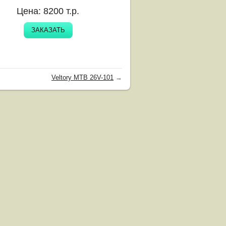
Цена:
8200
т.р.
ЗАКАЗАТЬ
Veltory MTB 26V-101
→