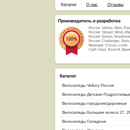
Каталог
О нас
Отзывы
Производитель и разработка
Россия: Veltory, Stels, Fo
Россия: Stinger, Wind, Alta
Россия: Desna, Novatrack
Россия: Challenger, Stark,
Франция: Cronus, Lorak
США: Haro, Rock-M, Blac
Каталог
Велосипеды Veltory Россия
Велосипеды Детские-Подростковы
Велосипеды городские/дорожные
Велосипеды Большие колеса 27, 2
29
Велосипеды Складные