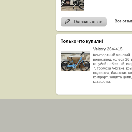
Все отзы
Оставить отзыв
Только что купили!
Veltory 26V-415
Комфортный женский
велосипед, колеса 26, 
голубой-небесный, ск
7, тормоза V-brake, кр
подножка, багажник, с
комфорт, защита цепи,
катафоты.