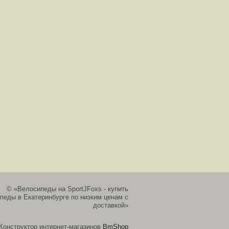
© «Велосипеды на SportJFoxs - купить
педы в Екатеринбурге по низким ценам с
доставкой»
Конструктор интернет-магазинов
BmShop