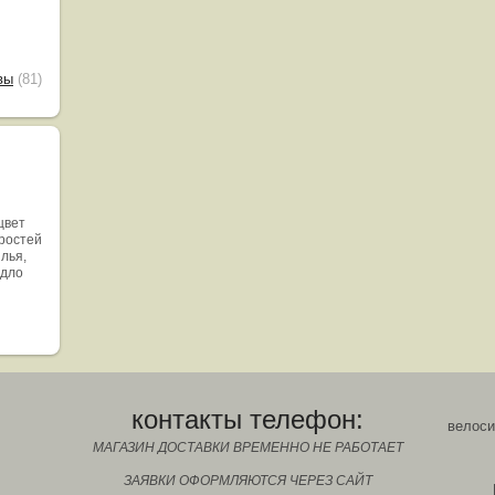
вы
(81)
цвет
оростей
ылья,
едло
контакты телефон:
велоси
МАГАЗИН ДОСТАВКИ ВРЕМЕННО НЕ РАБОТАЕТ
ЗАЯВКИ ОФОРМЛЯЮТСЯ ЧЕРЕЗ САЙТ