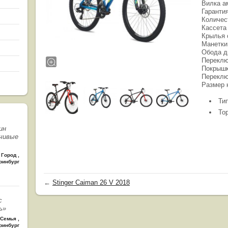
Вилка а
Гаранти
Количес
Кассета
Крылья 
Манетки 
Обода д
Переклю
Покрышк
Переклю
Размер 
Ти
То
ин
чивые
Город
,
ринбург
←
Stinger Caiman 26 V 2018
с
ь»
Семья
,
ринбург