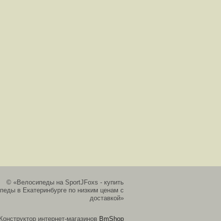
© «Велосипеды на SportJFoxs - купить
педы в Екатеринбурге по низким ценам с
доставкой»
Конструктор интернет-магазинов
BmShop