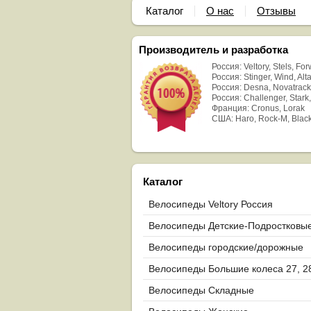
Каталог
О нас
Отзывы
Производитель и разработка
Россия: Veltory, Stels, Fo
Россия: Stinger, Wind, Alta
Россия: Desna, Novatrack
Россия: Challenger, Stark,
Франция: Cronus, Lorak
США: Haro, Rock-M, Blac
Каталог
Велосипеды Veltory Россия
Велосипеды Детские-Подростковы
Велосипеды городские/дорожные
Велосипеды Большие колеса 27, 2
29
Велосипеды Складные