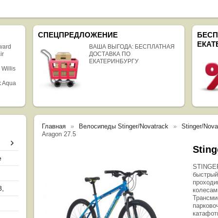
СПЕЦПРЕДЛОЖЕНИЕ
БЕСП
ЕКАТ
rward
ВАША ВЫГОДА: БЕСПЛАТНАЯ
ir
ДОСТАВКА ПО
ЕКАТЕРИНБУРГУ
 Willis
k Aqua
Главная
Велосипеды Stinger/Novatrack
Stinger/Nov
Aragon 27.5
Sting
е
STINGER
быстрый
проходи
8,
колесам
Трансми
парково
катафоты