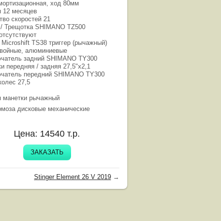
мортизационная, ход 80мм
я 12 месяцев
тво скоростей 21
 / Трещотка SHIMANO TZ500
отсутствуют
Microshift TS38 триггер (рычажный)
войные, алюминиевые
чатель задний SHIMANO TY300
и передняя / задняя 27,5"х2,1
чатель передний SHIMANO TY300
колес 27,5
п манетки рычажный
рмоза дисковые механические
Цена:
14540
т.р.
ЗАКАЗАТЬ
Stinger Element 26 V 2019
→