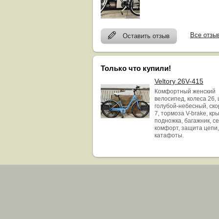
Все отзы
Оставить отзыв
Только что купили!
Veltory 26V-415
Комфортный женский
велосипед, колеса 26, 
голубой-небесный, ск
7, тормоза V-brake, кр
подножка, багажник, с
комфорт, защита цепи,
катафоты.