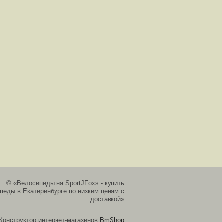
© «Велосипеды на SportJFoxs - купить
педы в Екатеринбурге по низким ценам с
доставкой»
Конструктор интернет-магазинов
BmShop