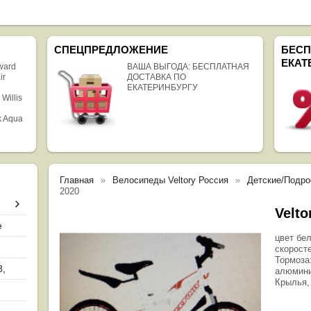
СПЕЦПРЕДЛОЖЕНИЕ
БЕСП
ЕКАТ
rward
ВАША ВЫГОДА: БЕСПЛАТНАЯ
ir
ДОСТАВКА ПО
ЕКАТЕРИНБУРГУ
 Willis
k Aqua
Главная
Велосипеды Veltory Россия
Детские/Подрос
2020
Velto
е
цвет бе
скорост
Тормоза
8,
алюмини
Крылья,