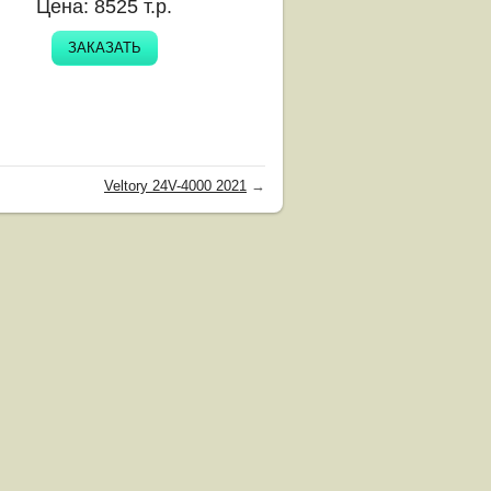
Цена:
8525
т.р.
ЗАКАЗАТЬ
Veltory 24V-4000 2021
→