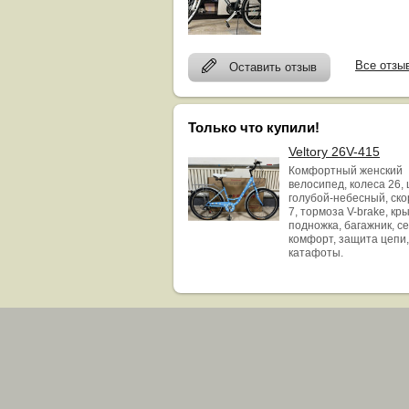
Все отзы
Оставить отзыв
Только что купили!
Veltory 26V-415
Комфортный женский
велосипед, колеса 26, 
голубой-небесный, ск
7, тормоза V-brake, кр
подножка, багажник, с
комфорт, защита цепи,
катафоты.