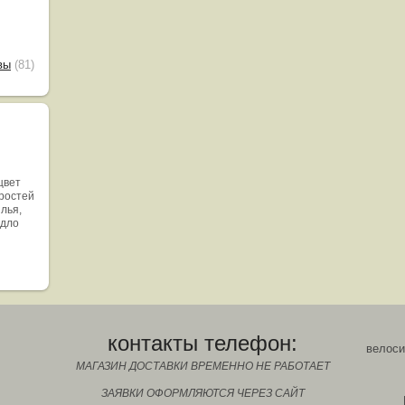
вы
(81)
цвет
оростей
ылья,
едло
контакты телефон:
велоси
МАГАЗИН ДОСТАВКИ ВРЕМЕННО НЕ РАБОТАЕТ
ЗАЯВКИ ОФОРМЛЯЮТСЯ ЧЕРЕЗ САЙТ