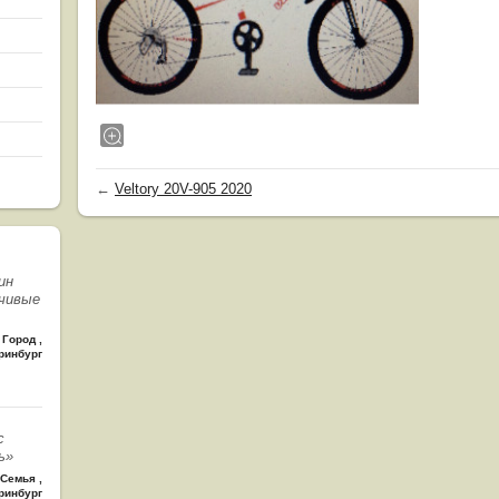
←
Veltory 20V-905 2020
ин
чивые
Город
,
ринбург
с
ь»
Семья
,
ринбург