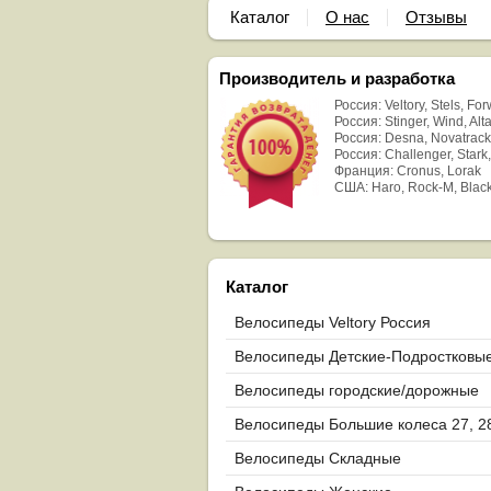
Каталог
О нас
Отзывы
Производитель и разработка
Россия: Veltory, Stels, Fo
Россия: Stinger, Wind, Alta
Россия: Desna, Novatrack
Россия: Challenger, Stark,
Франция: Cronus, Lorak
США: Haro, Rock-M, Blac
Каталог
Велосипеды Veltory Россия
Велосипеды Детские-Подростковы
Велосипеды городские/дорожные
Велосипеды Большие колеса 27, 2
29
Велосипеды Складные