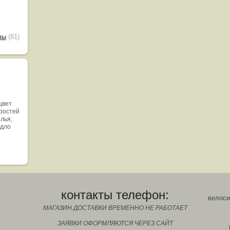
вы
(81)
цвет
оростей
ылья,
едло
контакты телефон:
велоси
МАГАЗИН ДОСТАВКИ ВРЕМЕННО НЕ РАБОТАЕТ
ЗАЯВКИ ОФОРМЛЯЮТСЯ ЧЕРЕЗ САЙТ