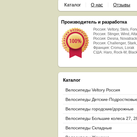
Каталог
О нас
Отзывы
Производитель и разработка
Россия: Veltory, Stels, Fo
Россия: Stinger, Wind, Alta
Россия: Desna, Novatrack
Россия: Challenger, Stark,
Франция: Cronus, Lorak
США: Haro, Rock-M, Blac
Каталог
Велосипеды Veltory Россия
Велосипеды Детские-Подростковы
Велосипеды городские/дорожные
Велосипеды Большие колеса 27, 2
29
Велосипеды Складные