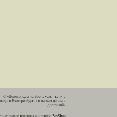
© «Велосипеды на SportJFoxs - купить
педы в Екатеринбурге по низким ценам с
доставкой»
Конструктор интернет-магазинов
BmShop