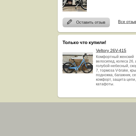
Все отзы
Оставить отзыв
Только что купили!
Veltory 26V-415
Комфортный женский
велосипед, колеса 26, 
голубой-небесный, ск
7, тормоза V-brake, кр
подножка, багажник, с
комфорт, защита цепи,
катафоты.