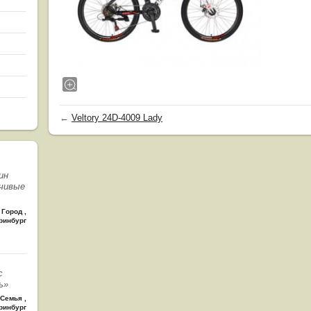
←
Veltory 24D-4009 Lady
ин
чивые
Город
,
ринбург
с
ь»
Семья
,
ринбург