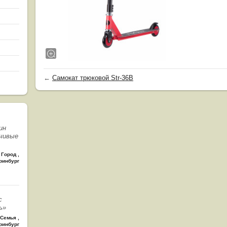
←
Самокат трюковой Str-36B
ин
чивые
Город
,
ринбург
с
ь»
Семья
,
ринбург