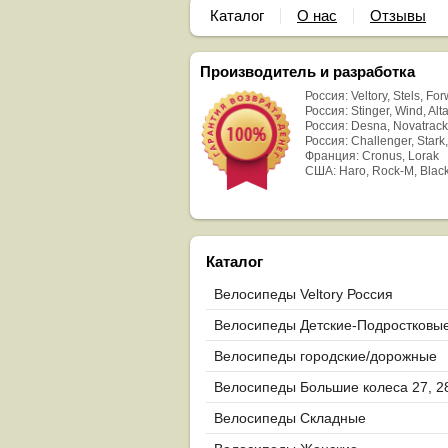
Каталог
О нас
Отзывы
Производитель и разработка
Россия: Veltory, Stels, Fo
Россия: Stinger, Wind, Alta
Россия: Desna, Novatrack
Россия: Challenger, Stark,
Франция: Cronus, Lorak
США: Haro, Rock-M, Blac
Каталог
Велосипеды Veltory Россия
Велосипеды Детские-Подростковы
Велосипеды городские/дорожные
Велосипеды Большие колеса 27, 2
29
Велосипеды Складные