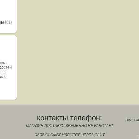
вы
(81)
цвет
оростей
ылья,
едло
контакты телефон:
велоси
МАГАЗИН ДОСТАВКИ ВРЕМЕННО НЕ РАБОТАЕТ
ЗАЯВКИ ОФОРМЛЯЮТСЯ ЧЕРЕЗ САЙТ