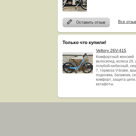
Все отзы
Оставить отзыв
Только что купили!
Veltory 26V-415
Комфортный женский
велосипед, колеса 26, 
голубой-небесный, ск
7, тормоза V-brake, кр
подножка, багажник, с
комфорт, защита цепи,
катафоты.