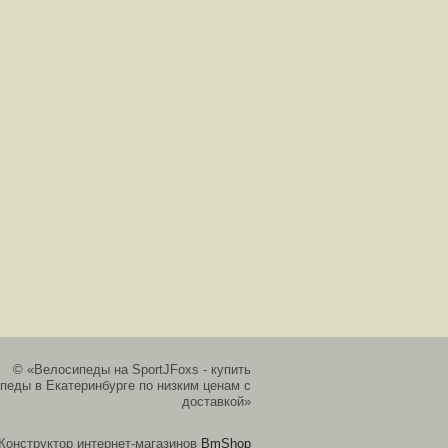
© «Велосипеды на SportJFoxs - купить
педы в Екатеринбурге по низким ценам с
доставкой»
Конструктор интернет-магазинов
BmShop